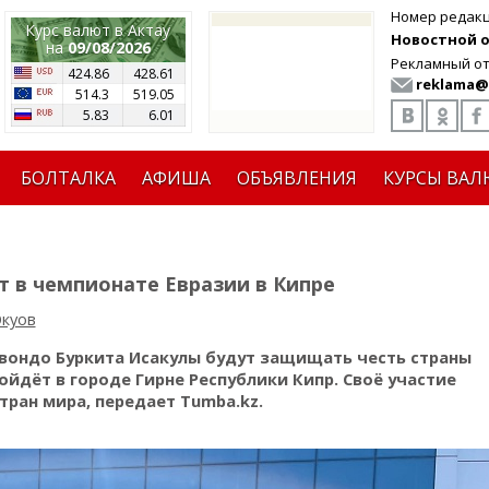
Номер редак
Курс валют в Актау
Новостной от
на
09/08/2026
Рекламный от
424.86
428.61
reklama@
514.3
519.05
5.83
6.01
БОЛТАЛКА
АФИША
ОБЪЯВЛЕНИЯ
КУРСЫ ВАЛ
 в чемпионате Евразии в Кипре
куов
квондо Буркита Исакулы будут защищать честь страны
йдёт в городе Гирне Республики Кипр. Своё участие
ран мира, передает Tumba.kz.