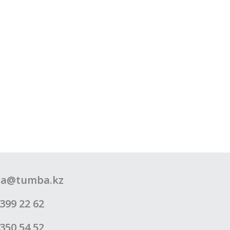
a@tumba.kz
399 22 62
350 54 52