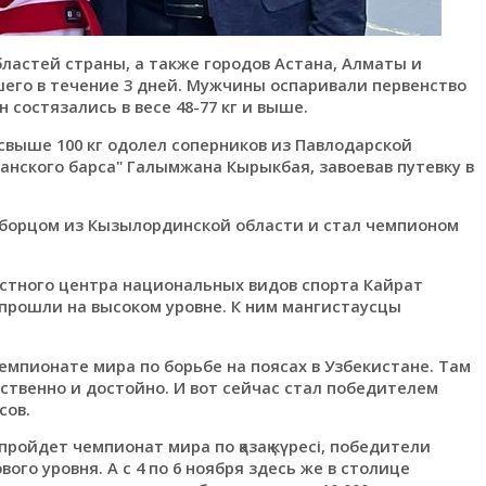
бластей страны, а также городов Астана, Алматы и
его в течение 3 дней. Мужчины оспаривали первенство
 состязались в весе 48-77 кг и выше.
свыше 100 кг одолел соперников из Павлодарской
анского барса" Галымжана Кырыкбая, завоевав путевку в
 борцом из Кызылординской области и стал чемпионом
стного центра национальных видов спорта Кайрат
 прошли на высоком уровне. К ним мангистаусцы
емпионате мира по борьбе на поясах в Узбекистане. Там
ственно и достойно. И вот сейчас стал победителем
сов.
пройдет чемпионат мира по қазақ күресі, победители
ого уровня. А с 4 по 6 ноября здесь же в столице