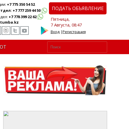
ции:
+7 775 350 54 52
ПОДАТЬ ОБЪЯВЛЕНИЕ
дел: +7 777 259 44 50
дел:
+7 778 399 22 62
Пятница,
tumba.kz
7 Августа, 08:47
Вход
|
Регистрация
ЮТ