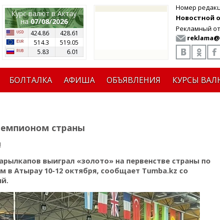
Номер редак
Курс валют в Актау
Новостной от
на
07/08/2026
Рекламный от
424.86
428.61
reklama@
514.3
519.05
5.83
6.01
БОЛТАЛКА
АФИША
ОБЪЯВЛЕНИЯ
КУРСЫ ВАЛ
 чемпионом страны
я
арылкапов выиграл «золото» на первенстве страны по
м в Атырау 10-12 октября, сообщает Tumba.kz со
й.