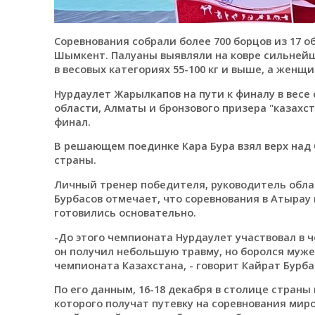
Соревнования собрали более 700 борцов из 17 о
Шымкент. Палуаны выявляли на ковре сильнейш
в весовых категориях 55-100 кг и выше, а женщин
Нурдаулет Жарылкапов на пути к финалу в весе 
области, Алматы и бронзового призера "казахст
финал.
В решающем поединке Кара Бура взял верх над
страны.
Личный тренер победителя, руководитель обла
Бурбасов отмечает, что соревнования в Атырау
готовились основательно.
-До этого чемпионата Нурдаулет участвовал в ч
он получил небольшую травму, но боролся муже
чемпионата Казахстана, - говорит Кайрат Бурба
По его данным, 16-18 декабря в столице страны 
которого получат путевку на соревнования миров