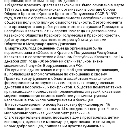
переломах, эпилепсии, сахарном диабете.
Общество Красного Креста Казахской ССР было основано в марте
1937 года, как республиканская организация в составе Союза
Обществ Красного Креста и Красного Полумесяца СССР. В 1992
году, в связи с обретением независимости Республикой Казахстан
общество получило полную самостоятельность. С этого момента
оно организует свою работу в соответствии с указом Президента
Республики Казахстан от 17 апреля 1992 года «О деятельности
Казахского Общества Красного Полумесяца и Красного Креста»,
действующим законодательством республики, уставами
Общества и Международного Движения.
В марте 2002 года решением съезда организация была
переименована в «Общество Красного Полумесяца Республики
Казахстан» в соответствии с Законом Республики Казахстан от 14
декабря 2001 года «Об эмблеме и отличительном знаке
медицинской службы Вооруженных сил РК».
По сути, это единственная в стране общественная организация,
выполняющая вспомогательные по отношению к своему
Правительству функции в области содействия медицинским
формированиям вооруженных сил страны в период военных
действий и вооруженных конфликтов. Общество помогает также
при ликвидации последствий чрезвычайных ситуаций, оказывает
медико-социальную помощь наиболее уязвимым группам
населения, в том числе репатриантам и беженцам.
В настоящее время по всему Казахстану функционирует 16
областных филиалов, открыто 14 молодежных центров. Члены
молодежных организаций проводят различные
благотворительные акции, посещают дома престарелых, детей-
инвалидов, одиноких и малоимущих, привлекают в свои ряды
новых добровольцев, прививая им чувства гуманизма и