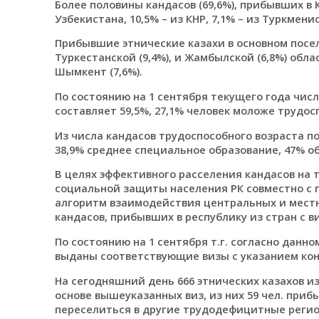
Более половины кандасов (69,6%), прибывших в 
Узбекистана, 10,5% – из КНР, 7,1% – из Туркменис
Прибывшие этнические казахи в основном посели
Туркестанской (9,4%), и Жамбылской (6,8%) облас
Шымкент (7,6%).
По состоянию на 1 сентября текущего года чис
составляет 59,5%, 27,1% человек моложе трудос
Из числа кандасов трудоспособного возраста п
38,9% среднее специальное образование, 47% о
В целях эффективного расселения кандасов на
социальной защиты населения РК совместно с
алгоритм взаимодействия центральных и местн
кандасов, прибывших в республику из стран с 
По состоянию на 1 сентября т.г. согласно данн
выданы соответствующие визы с указанием кон
На сегодняшний день 666 этнических казахов и
основе вышеуказанных виз, из них 59 чел. прибы
переселиться в другие трудодефицитные регион