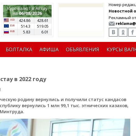
Номер редак
Курс валют в Актау
Новостной от
на
06/08/2026
Рекламный от
424.86
428.61
reklama@
514.3
519.05
5.83
6.01
БОЛТАЛКА
АФИША
ОБЪЯВЛЕНИЯ
КУРСЫ ВАЛ
тау в 2022 году
я
ическую родину вернулись и получили статус кандасов
еспублику вернулись 1 млн 99,1 тыс. этнических казахов,
Минтруда.