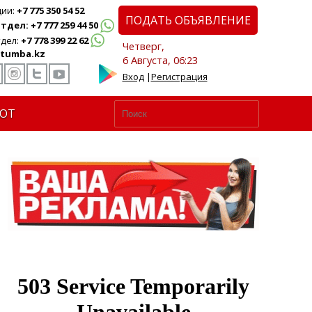
ции:
+7 775 350 54 52
ПОДАТЬ ОБЪЯВЛЕНИЕ
дел: +7 777 259 44 50
дел:
+7 778 399 22 62
Четверг,
tumba.kz
6 Августа, 06:23
Вход
|
Регистрация
ЮТ