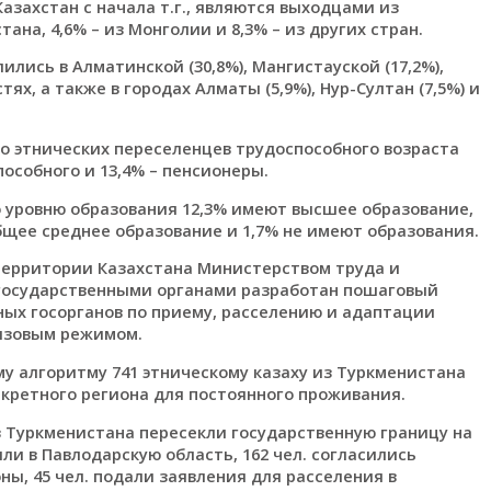
Казахстан с начала т.г., являются выходцами из
тана, 4,6% – из Монголии и 8,3% – из других стран.
лись в Алматинской (30,8%), Мангистауской (17,2%),
тях, а также в городах Алматы (5,9%), Нур-Султан (7,5%) и
ло этнических переселенцев трудоспособного возраста
пособного и 13,4% – пенсионеры.
о уровню образования 12,3% имеют высшее образование,
бщее среднее образование и 1,7% не имеют образования.
 территории Казахстана Министерством труда и
 государственными органами разработан пошаговый
ых госорганов по приему, расселению и адаптации
визовым режимом.
ому алгоритму 741 этническому казаху из Туркменистана
кретного региона для постоянного проживания.
з Туркменистана пересекли государственную границу на
ли в Павлодарскую область, 162 чел. согласились
ы, 45 чел. подали заявления для расселения в