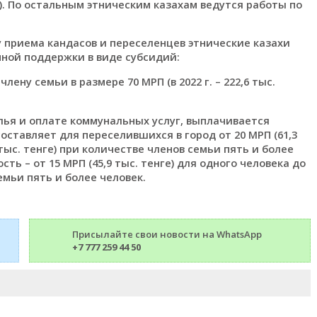
. По остальным этническим казахам ведутся работы по
 приема кандасов и переселенцев этнические казахи
ной поддержки в виде субсидий:
ену семьи в размере 70 МРП (в 2022 г. – 222,6 тыс.
лья и оплате коммунальных услуг, выплачивается
оставляет для переселившихся в город от 20 МРП (61,3
 тыс. тенге) при количестве членов семьи пять и более
ть – от 15 МРП (45,9 тыс. тенге) для одного человека до
емьи пять и более человек.
Присылайте свои новости на WhatsApp
+7 777 259 44 50