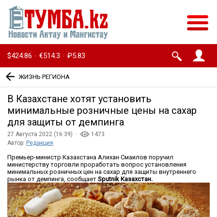
$424.86
€514.3
₽5.83
·
·
ЖИЗНЬ РЕГИОНА
В Казахстане хотят установить
минимальные розничные цены на сахар
для защиты от демпинга
27 Августа 2022 (16:39) ·
1473
Автор:
Редакция
Премьер-министр Казахстана Алихан Смаилов поручил
министерству торговли проработать вопрос установления
минимальных розничных цен на сахар для защиты внутреннего
рынка от демпинга, сообщает
Sputnik
Казахстан.