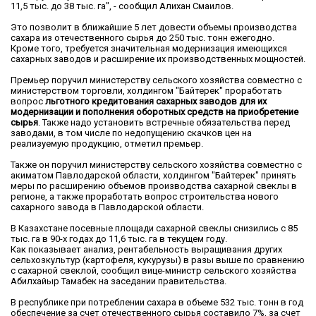
11,5 тыс. до 38 тыс. га", - сообщил Алихан Смаилов.
Это позволит в ближайшие 5 лет довести объемы производства
сахара из отечественного сырья до 250 тыс. тонн ежегодно.
Кроме того, требуется значительная модернизация имеющихся
сахарных заводов и расширение их производственных мощностей.
Премьер поручил министерству сельского хозяйства совместно с
министерством торговли, холдингом "Байтерек" проработать
вопрос
льготного кредитования сахарных заводов для их
модернизации и пополнения оборотных средств на приобретение
сырья
. Также надо установить встречные обязательства перед
заводами, в том числе по недопущению скачков цен на
реализуемую продукцию, отметил премьер.
Также он поручил министерству сельского хозяйства совместно с
акиматом Павлодарской области, холдингом "Байтерек" принять
меры по расширению объемов производства сахарной свеклы в
регионе, а также проработать вопрос строительства нового
сахарного завода в Павлодарской области.
В Казахстане посевные площади сахарной свеклы снизились с 85
тыс. га в 90-х годах до 11,6 тыс. га в текущем году.
Как показывает анализ, рентабельность выращивания других
сельхозкультур (картофеля, кукурузы) в разы выше по сравнению
с сахарной свеклой, сообщил вице-министр сельского хозяйства
Абилхайыр Тамабек на заседании правительства.
В республике при потреблении сахара в объеме 532 тыс. тонн в год
обеспечение за счет отечественного сырья составило 7%, за счет