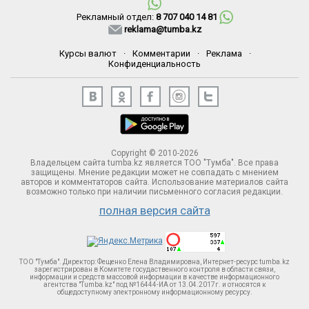
Рекламный отдел:
8 707 040 14 81
reklama@tumba.kz
Курсы валют
·
Комментарии
·
Реклама
·
Конфиденциальность
Copyright © 2010-2026
Владельцем сайта tumba.kz является ТОО "Тумба". Все права
защищены. Мнение редакции может не совпадать с мнением
авторов и комментаторов сайта. Использование материалов сайта
возможно только при наличии письменного согласия редакции.
полная версия сайта
ТОО "Тумба". Директор: Фещенко Елена Владимировна, Интернет-ресурс tumba.kz
зарегистрирован в Комитете госудаственного контроля в области связи,
информации и средств массовой информации в качестве информационного
агентства "Tumba.kz" под №16444-ИА от 13.04.2017г. и относятся к
общедоступному электронному информационному ресурсу.