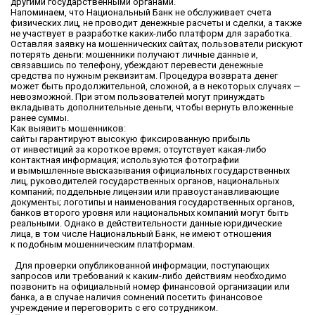
другими государственными органами.
Напоминаем, что Национальный Банк не обслуживает счета
физических лиц, не проводит денежные расчеты и сделки, а также
не участвует в разработке каких-либо платформ для заработка.
Оставляя заявку на мошеннических сайтах, пользователи рискуют
потерять деньги: мошенники получают личные данные и,
связавшись по телефону, убеждают перевести денежные
средства по нужным реквизитам. Процедура возврата денег
может быть продолжительной, сложной, а в некоторых случаях —
невозможной. При этом пользователей могут принуждать
вкладывать дополнительные деньги, чтобы вернуть вложенные
ранее суммы.
Как выявить мошенников:
сайты гарантируют высокую фиксированную прибыль
от инвестиций за короткое время; отсутствует какая-либо
контактная информация; используются фотографии
и вымышленные высказывания официальных государственных
лиц, руководителей государственных органов, национальных
компаний; поддельные лицензии или правоустанавливающие
документы; логотипы и наименования государственных органов,
банков второго уровня или национальных компаний могут быть
реальными. Однако в действительности данные юридические
лица, в том числе Национальный Банк, не имеют отношения
к подобным мошенническим платформам.
Для проверки опубликованной информации, поступающих
запросов или требований к каким-либо действиям необходимо
позвонить на официальный номер финансовой организации или
банка, а в случае наличия сомнений посетить финансовое
учреждение и переговорить с его сотрудником.