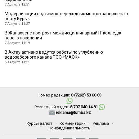
7 Августа 12:51
Модернизация подъемно-переходных мостов завершена в
порту Курык
7 Августа 11:27
В Жанаозене построят междисциплинарный IT-колледж
нового поколения
7 Августа 11:19
В Актау активно ведутся работы по углублению
водозаборного канала ТОО «МАЭК»
6 Августа 11:21
Номер редакции:
8 (7292) 53 00 03
Рекламный отдел:
8 707 040 14 81
reklama@tumba.kz
Курсы валют
·
Комментарии
·
Реклама
·
Конфиденциальность