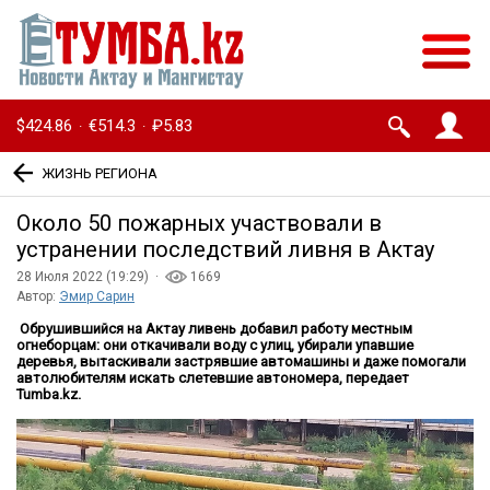
$424.86
€514.3
₽5.83
·
·
ЖИЗНЬ РЕГИОНА
Около 50 пожарных участвовали в
устранении последствий ливня в Актау
28 Июля 2022 (19:29) ·
1669
Автор:
Эмир Сарин
Обрушившийся на Актау ливень добавил работу местным
огнеборцам: они откачивали воду с улиц, убирали упавшие
деревья, вытаскивали застрявшие автомашины и даже помогали
автолюбителям искать слетевшие автономера, передает
Tumba.kz.