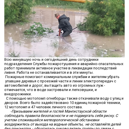
Всю минувшую ночь и сегодняшний день сотрудники
подразделения Службы пожаротушения и аварийно-спасательных
работ принимали активное участие в ликвидации последствий
ливня. Работа не останавливается и в эти минуты.
Пожарные помогают коммунальным службам и жителям убрать
упавшие деревья с проезжей части и линии электропередач с
автомобилей и дорог, вытащить авто из огромных луж -
отмечается, что в воде застревали и легковушки, и
внедорожники.
С помощью мотопомп огнеборцы также откачивали воду с улиц и
дворов. Всего было задействовано 10 единиц пожарной техники,
12 мотопомп и 47 человек личного состава.
-Призываем жителей и гостей Мангистауской области
соблюдать правила безопасности и не подвергать себя риску. С
учетом сложившейся метеорологической обстановки
воздержитесь от выхода на водные объекты, не оставляйте детей
без присмотра,
- обратилась руководитель группы по связи с