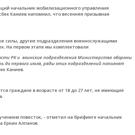
аций начальник мобилизационного управления
бек Каниев напомнил, что весенняя призывная
ые силы, другие подразделения военнослужащими
ек. На первом этапе мы комплектовали
сти РК и воинские подразделения Министерства обороны
ть до первого июля, ряды этих подразделений пополнят
ек Каниев.
ся граждане в возрасте от 18 до 27 лет, не имеющие
а.
чением повесток, - отметил на брифинге начальник
а Еркин Алпанов.