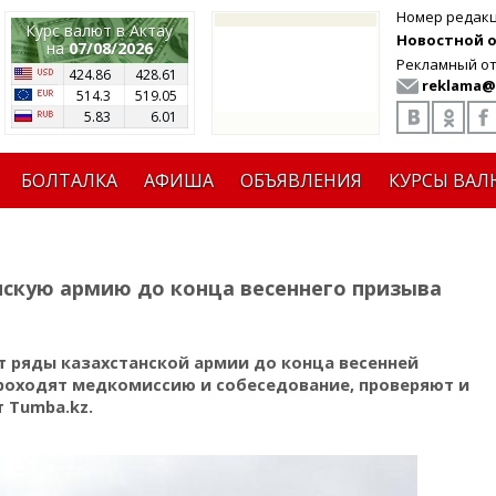
Номер редак
Курс валют в Актау
Новостной от
на
07/08/2026
Рекламный от
424.86
428.61
reklama@
514.3
519.05
5.83
6.01
БОЛТАЛКА
АФИША
ОБЪЯВЛЕНИЯ
КУРСЫ ВАЛ
нскую армию до конца весеннего призыва
т ряды казахстанской армии до конца весенней
оходят медкомиссию и собеседование, проверяют и
 Tumba.kz.