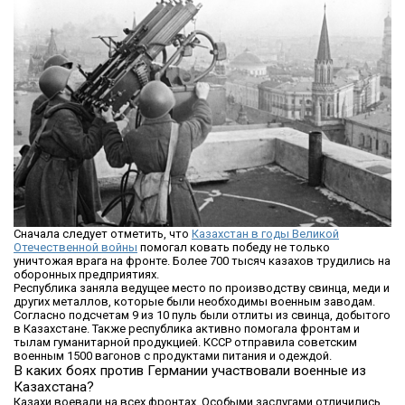
Сначала следует отметить, что
Казахстан в годы Великой
Отечественной войны
помогал ковать победу не только
уничтожая врага на фронте. Более 700 тысяч казахов трудились на
оборонных предприятиях.
Республика заняла ведущее место по производству свинца, меди и
других металлов, которые были необходимы военным заводам.
Согласно подсчетам 9 из 10 пуль были отлиты из свинца, добытого
в Казахстане. Также республика активно помогала фронтам и
тылам гуманитарной продукцией. КССР отправила советским
военным 1500 вагонов с продуктами питания и одеждой.
В каких боях против Германии участвовали военные из
Казахстана?
Казахи воевали на всех фронтах. Особыми заслугами отличились