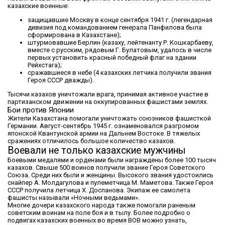
казахские военные:
защищавшие Москву в конце сентября 1941 г. (легендарная
дивизия под командованием генерала Панфилова была
сформирована в Казахстане);
штурмовавшие Берлин (казаху, лейтенанту Р. Кошкарбаеву,
вместе с русским, рядовым Г. Булатовым, удалось в числе
первых установить красный победный флаг на здании
Рейхстага);
сражавшиеся в небе (4 казахских летчика получили звания
Героя СССР дважды).
Тысячи казахов уничтожали врага, принимая активное участие в
партизанском движении на оккупированных фашистами землях.
Бои против Японии
Жители Казахстана помогали уничтожать союзников фашисткой
Германии. Август-сентябрь 1945 г. ознаменовался разгромом
японской Квантунской армии на Дальнем Востоке. В тяжелых
сражениях отличилось большое количество казахов.
Воевали не только казахские мужчины
Боевыми медалями и орденами были награждены более 100 тысяч
казахов. Свыше 500 воинов получили звание Героя Советского
Союза. Среди них были и женщины. Высокого звания удостоились
снайпер А. Молдагулова и пулеметчица М. Маметова. Также Героя
СССР получила летчица Х. Доспанова. Экипаж ее самолета
фашисты называли «Ночными ведьмами».
Многие дочери казахского народа также помогали раненым
советским воинам на поле боя и в тылу. Более подробно о
подвигах казахских военных во время ВОВ можно узнать,