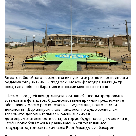
Вместо юбилейного торжества выпускники решили преподнести
родному селу значимый подарок. Теперь флаг украшает центр
села, где любят собираться вечерами местные жители.
- Несколько дней назад выпускники нашей школы предложили
установить флагшток. С удовольствием приняли предложение,
обозначили место расположения пьедестала, подготовили
документы. Дар выпускников пришелся по душе сельчанам.
Теперь это дополнительная и очень значимая
достопримечательность села, которую будут посещать сельчане,
чтобы полюбоваться на развивающийся флаг нашего
государства, говорит аким села Есет Амандык Избасаров.