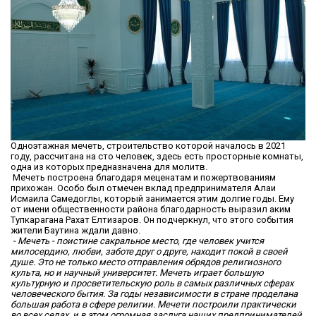
Одноэтажная мечеть, строительство которой началось в 2021
году, рассчитана на сто человек, здесь есть просторные комнаты,
одна из которых предназначена для молитв.
Мечеть построена благодаря меценатам и пожертвованиям
прихожан. Особо был отмечен вклад предпринимателя Алаи
Исмаила Самедоглы, который занимается этим долгие годы. Ему
от имени общественности района благодарность выразил аким
Тупкарагана Рахат Елтизаров. Он подчеркнул, что этого события
жители Баутина ждали давно.
- Мечеть - поистине сакральное место, где человек учится
милосердию, любви, заботе друг о друге, находит покой в своей
душе. Это не только место отправления обрядов религиозного
культа, но и научный университет. Мечеть играет большую
культурную и просветительскую роль в самых различных сферах
человеческого бытия. За годы независимости в стране проделана
большая работа в сфере религии. Мечети построили практически
во всех селах, и в этом огромная заслуга наших предпринимателей,