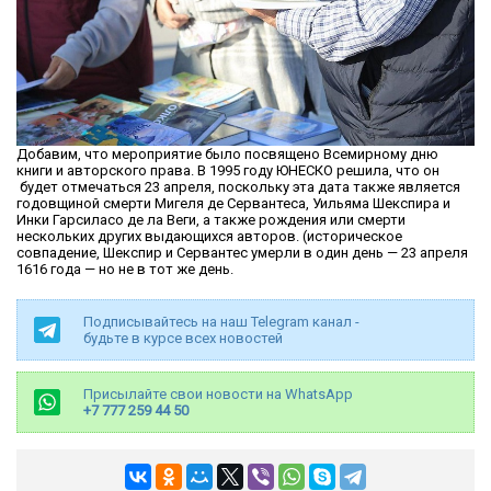
Добавим, что мероприятие было посвящено Всемирному дню
книги и авторского права. В 1995 году ЮНЕСКО решила, что он
будет отмечаться 23 апреля, поскольку эта дата также является
годовщиной смерти Мигеля де Сервантеса, Уильяма Шекспира и
Инки Гарсиласо де ла Веги, а также рождения или смерти
нескольких других выдающихся авторов. (историческое
совпадение, Шекспир и Сервантес умерли в один день — 23 апреля
1616 года — но не в тот же день.
Подписывайтесь на наш Telegram канал -
будьте в курсе всех новостей
Присылайте свои новости на WhatsApp
+7 777 259 44 50