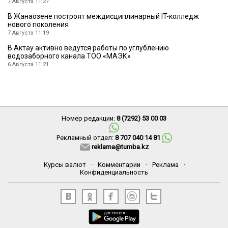
7 Августа 11:27
В Жанаозене построят междисциплинарный IT-колледж
нового поколения
7 Августа 11:19
В Актау активно ведутся работы по углублению
водозаборного канала ТОО «МАЭК»
6 Августа 11:21
Номер редакции:
8 (7292) 53 00 03
Рекламный отдел:
8 707 040 14 81
reklama@tumba.kz
Курсы валют
·
Комментарии
·
Реклама
·
Конфиденциальность