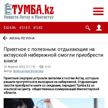
$424.86
€514.3
₽5.83
·
·
ЖИЗНЬ РЕГИОНА
Приятное с полезным: отдыхающие на
актауской набережной смогли приобрести
книги
25 Апреля 2022 (11:19) ·
2161
Автор:
Александра Булатова
Приятный сюрприз устроили жителям и гостям Актау, которые
решили прогуляться в выходные на набережной. Отдыхающие
смогли приобрести книги со скидками, передает Tumba.kz со
ссылкой на Центр общественных коммуникаций Мангистауской
области.