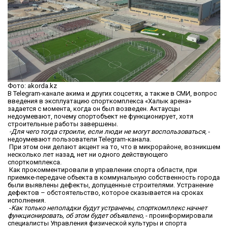
Фото: akorda.kz
В Telegram-канале акима и других соцсетях, а также в СМИ, вопрос
введения в эксплуатацию спорткомплекса «Халык арена»
задается с момента, когда он был возведен. Актаусцы
недоумевают, почему спортобъект не функционирует, хотя
строительные работы завершены.
-Для чего тогда строили, если люди не могут воспользоваться,
-
недоумевают пользователи Telegram-канала.
При этом они делают акцент на то, что в микрорайоне, возникшем
несколько лет назад, нет ни одного действующего
спорткомплекса.
Как прокомментировали в управлении спорта области, при
приемке-передаче объекта в коммунальную собственность города
были выявлены дефекты, допущенные строителями. Устранение
дефектов – обстоятельство, которое сказывается на сроках
исполнения.
-
Как только неполадки будут устранены, спорткомплекс начнет
функционировать, об этом будет объявлено,
- проинформировали
специалисты Управления физической культуры и спорта