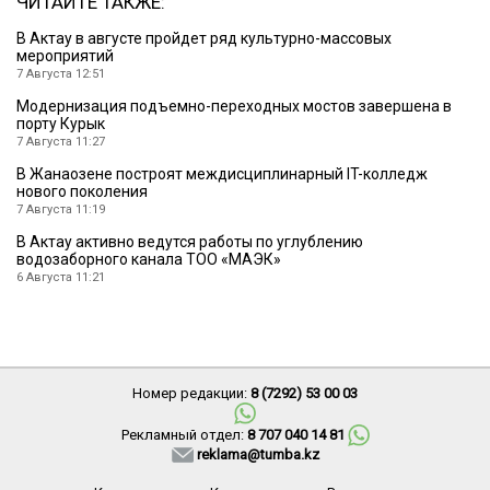
ЧИТАЙТЕ ТАКЖЕ:
В Актау в августе пройдет ряд культурно-массовых
мероприятий
7 Августа 12:51
Модернизация подъемно-переходных мостов завершена в
порту Курык
7 Августа 11:27
В Жанаозене построят междисциплинарный IT-колледж
нового поколения
7 Августа 11:19
В Актау активно ведутся работы по углублению
водозаборного канала ТОО «МАЭК»
6 Августа 11:21
Номер редакции:
8 (7292) 53 00 03
Рекламный отдел:
8 707 040 14 81
reklama@tumba.kz