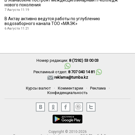
В Жанаозене построят междисциплинарный IT-колледж
нового поколения
7 Августа 11:19
В Актау активно ведутся работы по углублению
водозаборного канала ТОО «МАЭК»
6 Августа 11:21
Номер редакции:
8 (7292) 53 00 03
Рекламный отдел:
8 707 040 14 81
reklama@tumba.kz
Курсы валют
·
Комментарии
·
Реклама
·
Конфиденциальность
Copyright © 2010-2026