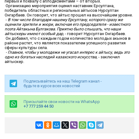
первых и похвалу с аплодисментами – от вторых.
Организацию мероприятия оценил наставник Ерсултана,
победитель областных и региональных айтысов Нурсултан
Онгарбаев. Он говорит, что айтыс прошел на высочайшем уровне.
-
В том числе благодаря нашему Ерсултану, которого сразу же
оценили зрители и жюри, включая его председателя - известного
поэта Айтакына Булгакова. Приятно было слышать, что наши
айтыскеры имеют особый дар,
- говорит Нурсултан Онгарбаев.
Он добавил, что с каждым годом количество молодых акынов в
районе растет, что является показателем успешного развития
сферы культуры села.
- Главное, чтобы у молодежи не угасал интерес к айтысу, ведь это
одно из богатых наследий казахского искусства,
- заключил
айтыскер.
Подписывайтесь на наш Telegram канал -
будьте в курсе всех новостей
Присылайте свои новости на WhatsApp
+7 777 259 44 50