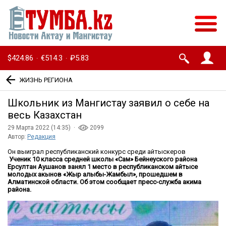
$424.86
€514.3
₽5.83
·
·
ЖИЗНЬ РЕГИОНА
Школьник из Мангистау заявил о себе на
весь Казахстан
29 Марта 2022 (14:35) ·
2099
Автор:
Редакция
Он выиграл республиканский конкурс среди айтыскеров
Ученик 10 класса средней школы «Сам» Бейнеуского района
Ерсултан Аушанов занял 1 место в республиканском айтысе
молодых акынов «Жыр алыбы-Жамбыл», прошедшем в
Алматинской области. Об этом сообщает пресс-служба акима
района.