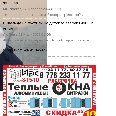
по ОСМС
Multiverse
, 12 Февраля 2024 (17:22)
Не понял, а что не счёт людей которые работают?!..
Инвалида не пустили на детские аттракционы в
Актау
Любовь
, 28 Июля 2023 (22:06)
Читаю коментарии через 7лет.Парк обходим подальше ..
смотреть все комментарии »