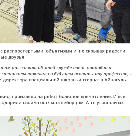
с распростертыми объятиями и, не скрывая радости.
рые друзья.
 там рассказали об этой службе очень подробно и
з спецшколы пожелали в будущем освоить эту профессию,
-
и директора специальной школы-интерната Айнагуль
ьно, произвело на ребят большое впечатление. И все
 подарили своим гостям-огнеборцам. А те угощали их