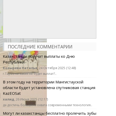
ПОСЛЕДНИЕ КОММЕНТАРИИ
Казахстанцы получат выплаты ко Дню
Республики
Козырева Наталья
, 24 Октября 2025 (12:48)
г.Тараз ни каких не будет выплат?..
В этом году на территории Мангистауской
области будет установлена спутниковая станция
KazEOSat
халид
, 26 Июня 2025 (12:17)
да достичь большего охвата современными технология..
Могут ли казахстанцы бесплатно пролечить зубы