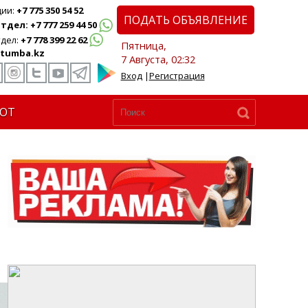
ции:
+7 775 350 54 52
ПОДАТЬ ОБЪЯВЛЕНИЕ
дел: +7 777 259 44 50
дел:
+7 778 399 22 62
Пятница,
tumba.kz
7 Августа, 02:32
Вход
|
Регистрация
ЮТ