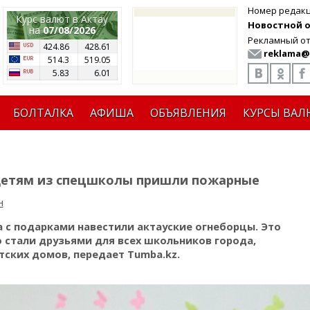
Номер редак
Курс валют в Актау
Новостной от
на
07/08/2026
Рекламный от
424.86
428.61
reklama@
514.3
519.05
5.83
6.01
БОЛТАЛКА
АФИША
ОБЪЯВЛЕНИЯ
КУРСЫ ВАЛ
к детям из спецшколы пришли пожарные
н
с подарками навестили актауские огнеборцы. Это
 стали друзьями для всех школьников города,
ских домов, передает Tumba.kz.