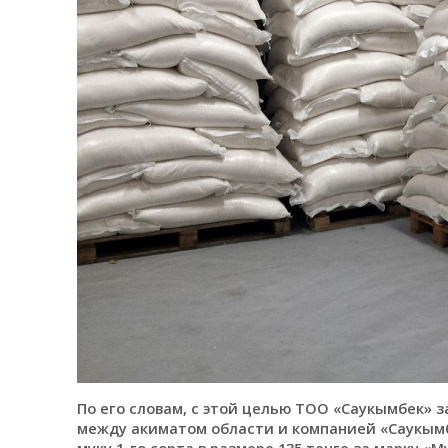
По его словам, с этой целью ТОО «Саукымбек» з
между акиматом области и компанией «Саукым
муку 1-го сорта в размере 135 тенге за марку «М