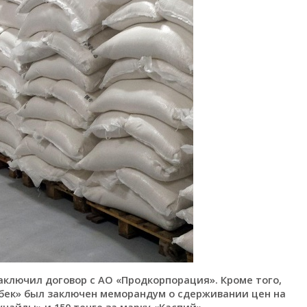
аключил договор с АО «Продкорпорация». Кроме того,
бек» был заключен меморандум о сдерживании цен на
унайлы» и 150 тенге за марку «Каспий».