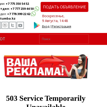
ции:
+7 775 350 54 52
ПОДАТЬ ОБЪЯВЛЕНИЕ
дел: +7 777 259 44 50
дел:
+7 778 399 22 62
Воскресенье,
tumba.kz
9 Августа, 14:48
Вход
|
Регистрация
ЮТ