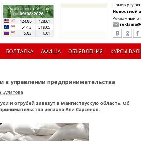
Номер редак
Курс валют в Актау
Новостной от
на
09/08/2026
Рекламный от
424.86
428.61
reklama@
514.3
519.05
5.83
6.01
БОЛТАЛКА
АФИША
ОБЪЯВЛЕНИЯ
КУРСЫ ВАЛ
ли в управлении предпринимательства
а Булатова
уки и отрубей завезут в Мангистаускую область. Об
ринимательства региона Али Сарсенов.