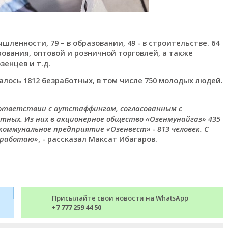
шленности, 79 – в образовании, 49 - в строительстве. 64
ования, оптовой и розничной торговлей, а также
енцев и т.д.
валось 1812 безработных, в том числе 750 молодых людей.
оответствии с аутстаффингом, согласованным с
тных. Из них в акционерное общество «Озенмунайгаз» 435
 коммунальное предприятие «Озенвест» - 813 человек. С
Я работаю»
, - рассказал Максат Ибагаров.
Присылайте свои новости на WhatsApp
+7 777 259 44 50