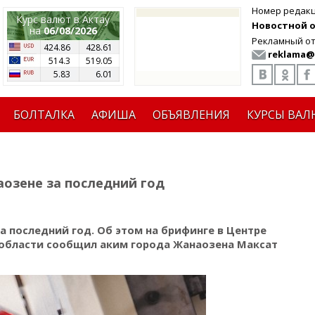
Номер редак
Курс валют в Актау
Новостной от
на
06/08/2026
Рекламный от
424.86
428.61
reklama@
514.3
519.05
5.83
6.01
БОЛТАЛКА
АФИША
ОБЪЯВЛЕНИЯ
КУРСЫ ВАЛ
аозене за последний год
а последний год. Об этом на брифинге в Центре
области сообщил аким города Жанаозена Максат