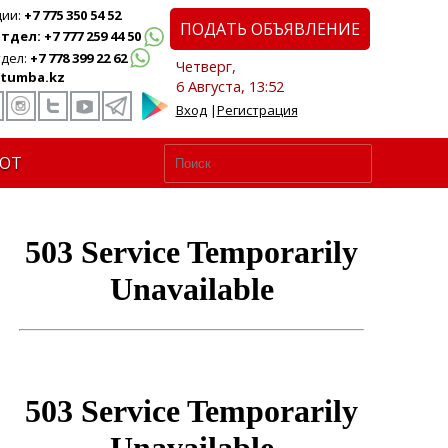
ции:
+7 775 350 54 52
ПОДАТЬ ОБЪЯВЛЕНИЕ
дел: +7 777 259 44 50
дел:
+7 778 399 22 62
Четверг,
tumba.kz
6 Августа, 13:52
Вход
|
Регистрация
ЮТ