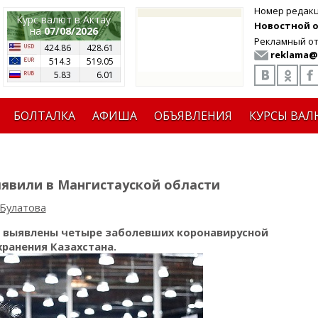
Номер редак
Курс валют в Актау
Новостной от
на
07/08/2026
Рекламный от
424.86
428.61
reklama@
514.3
519.05
5.83
6.01
БОЛТАЛКА
АФИША
ОБЪЯВЛЕНИЯ
КУРСЫ ВАЛ
ыявили в Мангистауской области
 Булатова
и выявлены четыре заболевших коронавирусной
ранения Казахстана.