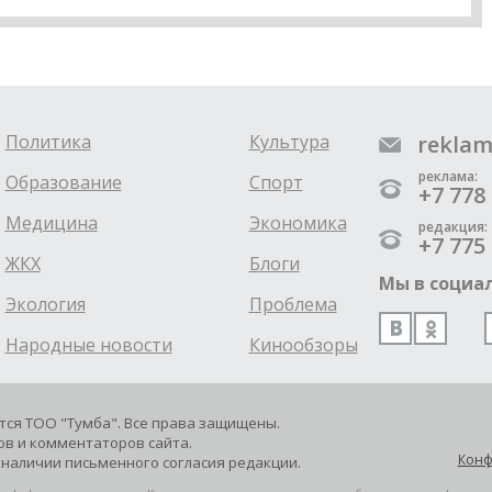
Политика
Культура
reklam
реклама:
Образование
Спорт
+7 778 
Медицина
Экономика
редакция:
+7 775 
ЖКХ
Блоги
Мы в социал
Экология
Проблема
Народные новости
Кинообзоры
ется ТОО "Тумба". Все права защищены.
в и комментаторов сайта.
Конф
наличии письменного согласия редакции.