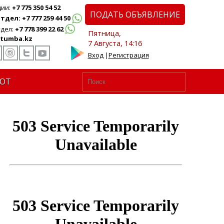
ции:
+7 775 350 54 52
ПОДАТЬ ОБЪЯВЛЕНИЕ
дел: +7 777 259 44 50
дел:
+7 778 399 22 62
Пятница,
tumba.kz
7 Августа, 14:16
Вход
|
Регистрация
ЮТ