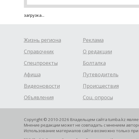
загрузка...
Жизнь региона
Реклама
Справочник
О редакции
Спецпроекты
Болталка
Афиша
Путеводитель
Видеоновости
Происшествия
Объявления
Соц. опросы
Copyright © 2010-2026 Владельцем сайта tumba.kz явля
Мнение редакции может не совпадать с мнением авторо
Использование материалов сайта возможно только при 