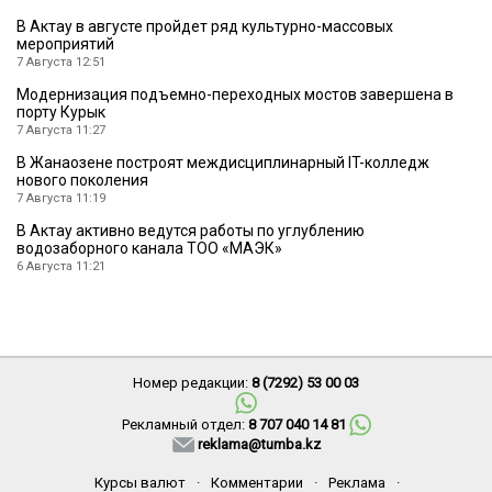
В Актау в августе пройдет ряд культурно-массовых
мероприятий
7 Августа 12:51
Модернизация подъемно-переходных мостов завершена в
порту Курык
7 Августа 11:27
В Жанаозене построят междисциплинарный IT-колледж
нового поколения
7 Августа 11:19
В Актау активно ведутся работы по углублению
водозаборного канала ТОО «МАЭК»
6 Августа 11:21
Номер редакции:
8 (7292) 53 00 03
Рекламный отдел:
8 707 040 14 81
reklama@tumba.kz
Курсы валют
·
Комментарии
·
Реклама
·