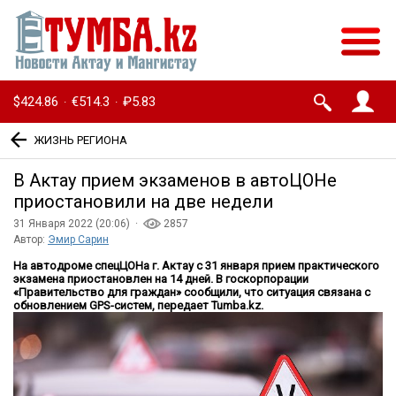
$424.86
€514.3
₽5.83
·
·
ЖИЗНЬ РЕГИОНА
В Актау прием экзаменов в автоЦОНе
приостановили на две недели
31 Января 2022 (20:06) ·
2857
Автор:
Эмир Сарин
На автодроме спецЦОНа г. Актау с 31 января прием практического
экзамена приостановлен на 14 дней. В госкорпорации
«Правительство для граждан» сообщили, что ситуация связана с
обновлением GPS-систем, передает Tumba.kz.