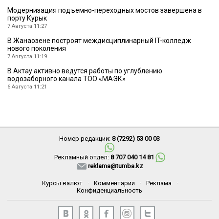
Модернизация подъемно-переходных мостов завершена в
порту Курык
7 Августа 11:27
В Жанаозене построят междисциплинарный IT-колледж
нового поколения
7 Августа 11:19
В Актау активно ведутся работы по углублению
водозаборного канала ТОО «МАЭК»
6 Августа 11:21
Номер редакции:
8 (7292) 53 00 03
Рекламный отдел:
8 707 040 14 81
reklama@tumba.kz
Курсы валют
·
Комментарии
·
Реклама
·
Конфиденциальность