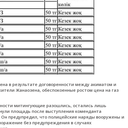
жена в результате договоренности между акиматом и
 жители Жанаозена, обеспокоенные ростом цена на газ
нности митингующие разошлись, остались лишь
инули площадь после выступления коменданта
 Он предупредил, что полицейские наряды вооружены и
поражение без предупреждения в случаях