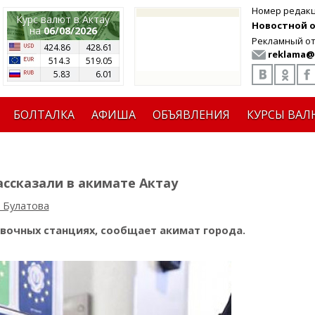
Номер редак
Курс валют в Актау
Новостной от
на
06/08/2026
Рекламный от
424.86
428.61
reklama@
514.3
519.05
5.83
6.01
БОЛТАЛКА
АФИША
ОБЪЯВЛЕНИЯ
КУРСЫ ВАЛ
ассказали в акимате Актау
 Булатова
авочных станциях, сообщает акимат города.