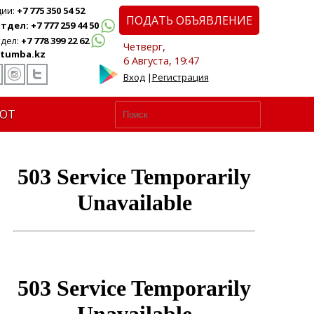
ции:
+7 775 350 54 52
ПОДАТЬ ОБЪЯВЛЕНИЕ
дел: +7 777 259 44 50
дел:
+7 778 399 22 62
Четверг,
tumba.kz
6 Августа, 19:47
Вход
|
Регистрация
ЮТ