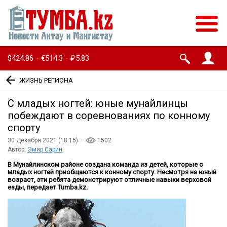
$424.86
€514.3
₽5.83
·
·
ЖИЗНЬ РЕГИОНА
С младых ногтей: юные мунайлинцы
побеждают в соревнованиях по конному
спорту
30 Декабря 2021 (18:15) ·
1502
Автор:
Эмир Сарин
В Мунайлинском районе создана команда из детей, которые с
младых ногтей приобщаются к конному спорту. Несмотря на юный
возраст, эти ребята демонстрируют отличные навыки верховой
езды, передает Tumba.kz.