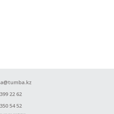
a@tumba.kz
399 22 62
350 54 52