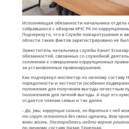
Исполняющая обязанности начальника отдела к
собравшихся с обзором МЧС РК по коррупционн
Подчеркнуто, что в Службе пожаротушения и а
области таких фактов зарегистрировано не был
Заместитель начальника службы Канат Есназаро
обязанностей, связанных со служебной деятел
склонении к совершению коррупционных право
за установленные правонарушения.
Как подчеркнул инспектор по личному составу Н
порядочности и честности (особенно подверже
положения для получения выгоды нечестным п
положением для личной выгоды. А еще это кумо
отдается членам семьи и так далее.
-
Да, увы, коррупция сильна, но бороться с ней 
то спрут останется без своих щупалец. Вам при
вами жизнь. Постарайтесь найти верное решение 
по личному составу Назар Тенелхан.