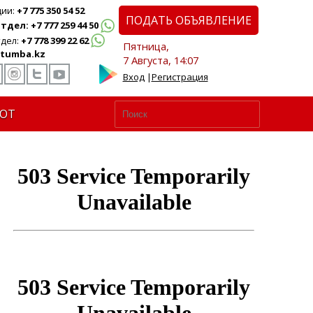
ции:
+7 775 350 54 52
ПОДАТЬ ОБЪЯВЛЕНИЕ
дел: +7 777 259 44 50
дел:
+7 778 399 22 62
Пятница,
tumba.kz
7 Августа, 14:07
Вход
|
Регистрация
ЮТ