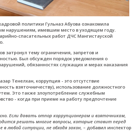
адровой политики Гульназ Абуова ознакомила
ым нарушениям, имевшим место в уходящем году.
варийно-спасательных работ ДЧС Мангистауской
о.
в затронул тему ограничения, запретов и
ьностью. Был обсужден порядок уведомления о
нарушений, обязанностях служащих и мерах наказания
азар Тенелхан, коррупция - это отсутствие
нность взяточничеству), использование должностного
утем. Это также злоупотребление служебным
вство - когда при приеме на работу предпочтение
можно. Если давать отпор коррупционерам и взяточникам,
ходится решать многие вопросы, которые ставит перед
в любой ситуации, не обходя закон,
– добавил инспектор