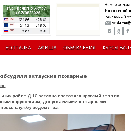
Номер редак
Курс валют в Актау
Новостной от
на
07/08/2026
Рекламный от
424.86
428.61
reklama@
514.3
519.05
5.83
6.01
БОЛТАЛКА
АФИША
ОБЪЯВЛЕНИЯ
КУРСЫ ВАЛ
 обсудили актауские пожарные
рин
ьных работ ДЧС региона состоялся круглый стол по
овным нарушениям, допускаемыми пожарными
 пресс-службу ведомства.