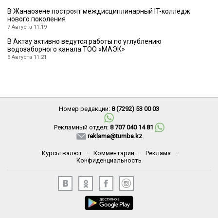
В Жанаозене построят междисциплинарный IT-колледж
нового поколения
7 Августа 11:19
В Актау активно ведутся работы по углублению
водозаборного канала ТОО «МАЭК»
6 Августа 11:21
Номер редакции:
8 (7292) 53 00 03
Рекламный отдел:
8 707 040 14 81
reklama@tumba.kz
Курсы валют
·
Комментарии
·
Реклама
·
Конфиденциальность