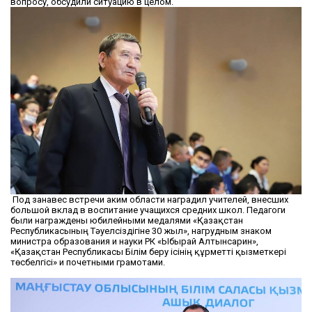
вопросу, обсудили ситуацию в целом.
Под занавес встречи аким области наградил учителей, внесших
большой вклад в воспитание учащихся средних школ. Педагоги
были награждены юбилейными медалями «Қазақстан
Республикасының Тәуелсіздігіне 30 жыл», нагрудным знаком
министра образования и науки РК «Ыбырай Алтынсарин»,
«Қазақстан Республикасы Білім беру ісінің құрметті қызметкері
төсбелгісі» и почетными грамотами.