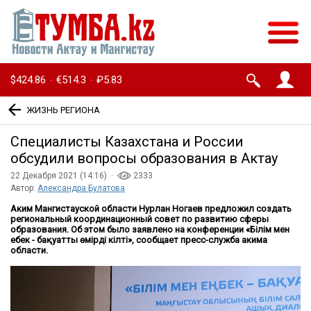
$424.86
€514.3
₽5.83
·
·
ЖИЗНЬ РЕГИОНА
Специалисты Казахстана и России
обсудили вопросы образования в Актау
22 Декабря 2021 (14:16) ·
2333
Автор:
Александра Булатова
Аким Мангистауской области Нурлан Ногаев предложил создать
региональный координационный совет по развитию сферы
образования. Об этом было заявлено на конференции «Білім мен
еңбек - бақуатты өмірдің кілті», сообщает пресс-служба акима
области.