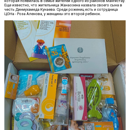
которая появилась в семье жителей одного из районов Мангистау.
Еще известно, что жительница Жанаозена назвала своего сына в
честь Динмухамеда Кунаева. Среди рожениц есть и сотрудница
ЦОНа - Роза Аленова, у женщины это второй ребенок.