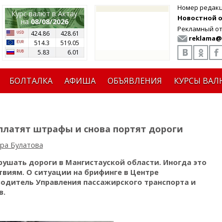
Номер редак
Курс валют в Актау
Новостной от
на
08/08/2026
Рекламный от
424.86
428.61
reklama@
514.3
519.05
5.83
6.01
БОЛТАЛКА
АФИША
ОБЪЯВЛЕНИЯ
КУРСЫ ВАЛ
платят штрафы и снова портят дороги
ра Булатова
шать дороги в Мангистауской области. Иногда это
виям. О ситуации на брифинге в Центре
одитель Управления пассажирского транспорта и
в.