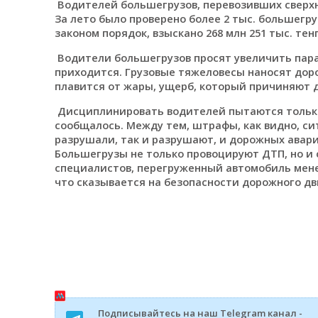
Водителей большегрузов, перевозивших сверх
За лето было проверено более 2 тыс. большегр
законом порядок, взыскано 268 млн 251 тыс. тенг
Водители большегрузов просят увеличить парам
приходится. Грузовые тяжеловесы наносят доро
плавится от жары, ущерб, который причиняют д
Дисциплинировать водителей пытаются только 
сообщалось. Между тем, штрафы, как видно, си
разрушали, так и разрушают, и дорожных авари
Большегрузы не только провоцируют ДТП, но и с
специалистов, перегруженный автомобиль менее
что сказывается на безопасности дорожного д
Подписывайтесь на наш Telegram канал -