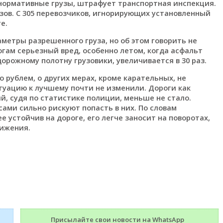
нормативные грузы, штрафует транспортная инспекция.
узов. С 305 перевозчиков, игнорирующих установленный
е.
етры разрешенного груза, но об этом говорить не
гам серьезный вред, особенно летом, когда асфальт
орожному полотну грузовики, увеличивается в 30 раз.
рублем, о других мерах, кроме карательных, не
туацию к лучшему почти не изменили. Дороги как
й, судя по статистике полиции, меньше не стало.
ами сильно рискуют попасть в них. По словам
 устойчив на дороге, его легче заносит на поворотах,
вижения.
Присылайте свои новости на WhatsApp