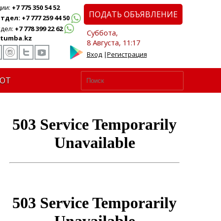
ции:
+7 775 350 54 52
ПОДАТЬ ОБЪЯВЛЕНИЕ
дел: +7 777 259 44 50
дел:
+7 778 399 22 62
Суббота,
tumba.kz
8 Августа, 11:17
Вход
|
Регистрация
ЮТ