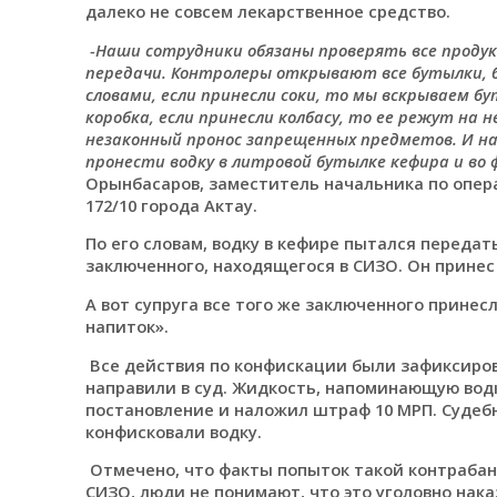
далеко не совсем лекарственное средство.
-Наши сотрудники обязаны проверять все проду
передачи. Контролеры открывают все бутылки, б
словами, если принесли соки, то мы вскрываем б
коробка, если принесли колбасу, то ее режут на 
незаконный пронос запрещенных предметов. И на
пронести водку в литровой бутылке кефира и во 
Орынбасаров, заместитель начальника по опер
172/10 города Актау.
По его словам, водку в кефире пытался переда
заключенного, находящегося в СИЗО. Он принес
А вот супруга все того же заключенного принес
напиток».
Все действия по конфискации были зафиксиров
направили в суд. Жидкость, напоминающую водк
постановление и наложил штраф 10 МРП. Судеб
конфисковали водку.
Отмечено, что факты попыток такой контрабан
СИЗО, люди не понимают, что это уголовно наказ