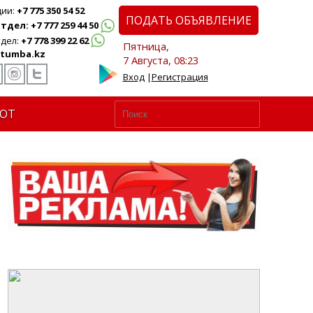
ции:
+7 775 350 54 52
ПОДАТЬ ОБЪЯВЛЕНИЕ
дел: +7 777 259 44 50
дел:
+7 778 399 22 62
Пятница,
tumba.kz
7 Августа, 08:23
Вход
|
Регистрация
ЮТ