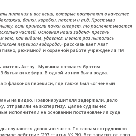
кты питания и все вещи, которые поступают в качестве
аклажки, банки, коробки, пакеты и т.д. Простыми
утылку, если принесли пачки сигарет, то распечатывается
несколько частей. Основная наша задача- пресечь
м это, как видите, удается. В этот раз пытались
флаконе перекиси водорода
,- рассказывает Азат
ативно, режимной и охранной работе учреждения ГМ
ть житель Актау. Мужчина назвался братом
 3 бутылки кефира. В одной из них была водка.
ла 5 флаконов перекиси, где также был «огненный
аны на видео. Правонарушителя задержали, дело
у, отправили на экспертизу. Далее суд вынес
ные исполнители на основании постановления суда
ды случаются довольно часто. По словам сотрудников
уемое действие (297 статья УК РК). Все зависит от того,