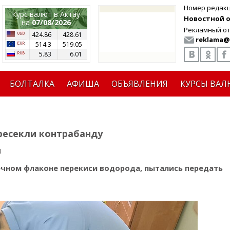
Номер редак
Курс валют в Актау
Новостной от
на
07/08/2026
Рекламный от
424.86
428.61
reklama@
514.3
519.05
5.83
6.01
БОЛТАЛКА
АФИША
ОБЪЯВЛЕНИЯ
КУРСЫ ВАЛ
ресекли контрабанду
я
течном флаконе перекиси водорода, пытались передать