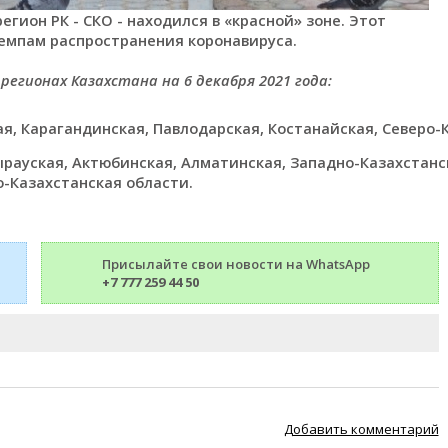
егион РК - СКО - находился в «красной» зоне. Этот
темпам распространения коронавируса.
егионах Казахстана на 6 декабря 2021 года:
ая, Карагандинская, Павлодарская, Костанайская, Северо-
рауская, Актюбинская, Алматинская, Западно-Казахстанс
-Казахстанская области.
Присылайте свои новости на WhatsApp
+7 777 259 44 50
Добавить комментарий