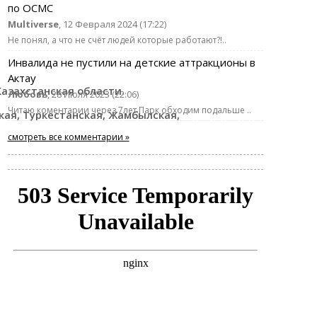
по ОСМС
Multiverse
, 12 Февраля 2024 (17:22)
Не понял, а что не счёт людей которые работают?!..
Инвалида не пустили на детские аттракционы в
Актау
Казахстанская области.
Любовь
, 28 Июля 2023 (22:06)
Читаю коментарии через 7лет.Парк обходим подальше ..
кая, Туркестанская, Жамбылская,
смотреть все комментарии »