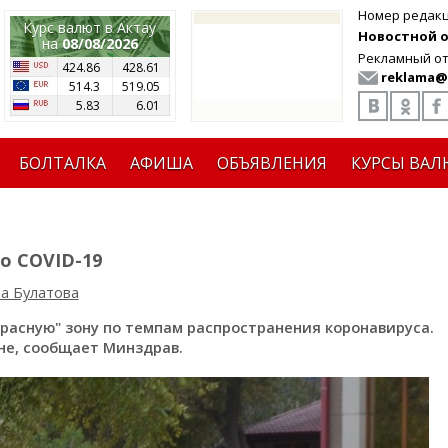
Номер редак
Курс валют в Актау
Новостной от
на
08/08/2026
Рекламный от
424.86
428.61
reklama@
514.3
519.05
5.83
6.01
БОЛТАЛКА
АФИША
ОБЪЯВЛЕНИЯ
КУРСЫ ВАЛ
о COVID-19
а Булатова
красную" зону по темпам распространения коронавируса.
оне, сообщает Минздрав.