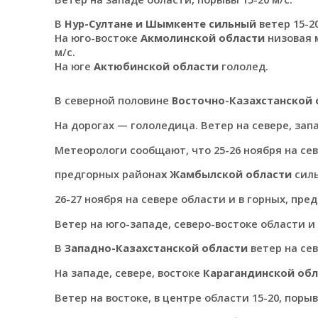
В
Нур-Султане и Шымкенте сильный
ветер 15-2
На юго-востоке
Акмолинской области
низовая м
м/с.
На юге
Актюбинской области
гололед.
В северной половине
Восточно-Казахстанской 
На дорогах — гололедица. Ветер на севере, запа
Метеорологи сообщают, что 25-26 ноября на сев
предгорных района
х Жамбылской области
силь
26-27 ноября на севере области и в горных, пре
Ветер на юго-западе, северо-востоке области и в
В
Западно-Казахстанской области
ветер на сев
На западе, севере, востоке
Карагандинской обл
Ветер на востоке, в центре области 15-20, порыв