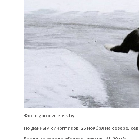
Фото: gorodvitebsk.by
По данным синоптиков, 25 ноября на севере, се
Ветер на западе области, порывы 15-20 м/с.