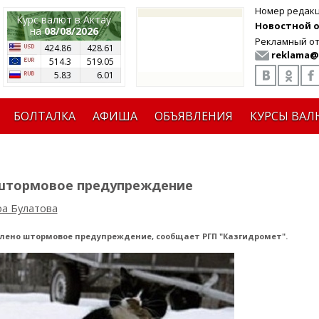
Номер редак
Курс валют в Актау
Новостной от
на
08/08/2026
Рекламный от
424.86
428.61
reklama@
514.3
519.05
5.83
6.01
БОЛТАЛКА
АФИША
ОБЪЯВЛЕНИЯ
КУРСЫ ВАЛ
 штормовое предупреждение
а Булатова
явлено штормовое предупреждение, сообщает РГП "Казгидромет".