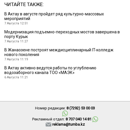
ЧИТАЙТЕ ТАКЖЕ:
В Актау в августе пройдет ряд культурно-массовых
мероприятий
7 Августа 12:51
Модернизация подъемно-переходных мостов завершена в
порту Курык
7 Августа 11:27
В Жанаозене построят междисциплинарный IT-колледж
нового поколения
7 Августа 11:19
В Актау активно ведутся работы по углублению
водозаборного канала ТОО «МАЭК»
6 Августа 11:21
Номер редакции:
8 (7292) 53 00 03
Рекламный отдел:
8 707 040 14 81
reklama@tumba.kz