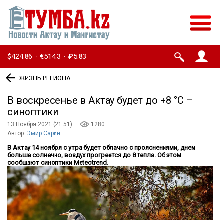
$424.86
€514.3
₽5.83
·
·
ЖИЗНЬ РЕГИОНА
В воскресенье в Актау будет до +8 °C –
синоптики
13 Ноября 2021 (21:51) ·
1280
Автор:
Эмир Сарин
В Актау 14 ноября с утра будет облачно с прояснениями, днем
больше солнечно, воздух прогреется до 8 тепла. Об этом
сообщают синоптики Meteotrend.