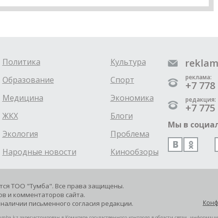
Политика
Культура
reklam
реклама:
Образование
Спорт
+7 778 
Медицина
Экономика
редакция:
+7 775 
ЖКХ
Блоги
Мы в социал
Экология
Проблема
Народные новости
Кинообзоры
ется ТОО "Тумба". Все права защищены.
в и комментаторов сайта.
Конф
наличии письменного согласия редакции.
mba.kz зарегистрирован в Комитете госудаственного контроля в области связи, информац