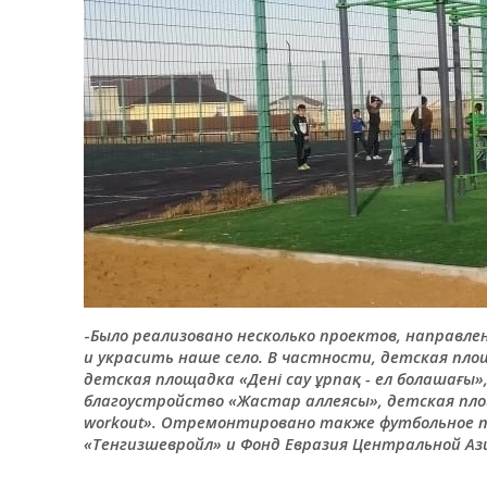
-
Было реализовано несколько проектов, направл
и украсить наше село. В частности, детская пло
детская площадка «Дені сау ұрпақ - ел болашағы
благоустройство «Жастар аллеясы», детская пло
workout». Отремонтировано также футбольное по
«Тенгизшевройл» и Фонд Евразия Центральной Аз