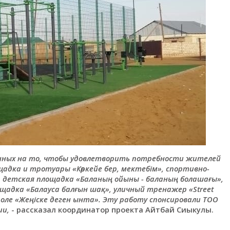
енных на то, чтобы удовлетворить потребности жителей
щадка и тротуары «Көркейе бер, мектебім», спортивно-
», детская площадка «Баланың ойыны - баланың болашағы»,
щадка «Балауса балғын шақ», уличный тренажер «Street
ле «Жеңіске деген ынта». Эту работу спонсировали ТОО
ии,
- рассказал координатор проекта Айтбай Сиыкулы.