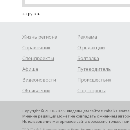
загрузка...
Жизнь региона
Реклама
Справочник
О редакции
Спецпроекты
Болталка
Афиша
Путеводитель
Видеоновости
Происшествия
Объявления
Соц. опросы
Copyright © 2010-2026 Владельцем сайта tumba.kz явля
Мнение редакции может не совпадать с мнением авторо
Использование материалов сайта возможно только при 
ТОО "Тумба". Директор: Фещенко Елена Владимировна, Интернет-ресурс tu