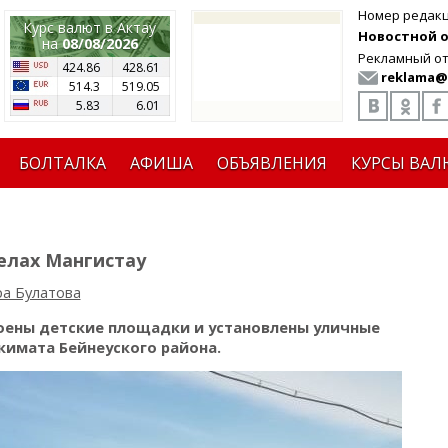
Номер редак
Курс валют в Актау
Новостной от
на
08/08/2026
Рекламный от
424.86
428.61
reklama@
514.3
519.05
5.83
6.01
БОЛТАЛКА
АФИША
ОБЪЯВЛЕНИЯ
КУРСЫ ВАЛ
елах Мангистау
а Булатова
роены детские площадки и установлены уличные
кимата Бейнеуского района.