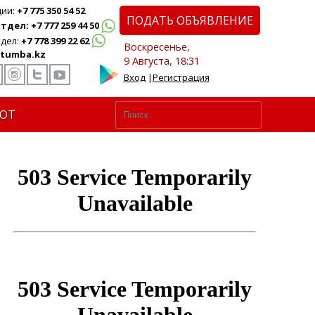
ции:
+7 775 350 54 52
ПОДАТЬ ОБЪЯВЛЕНИЕ
дел: +7 777 259 44 50
дел:
+7 778 399 22 62
Воскресенье,
tumba.kz
9 Августа, 18:31
Вход
|
Регистрация
ЮТ