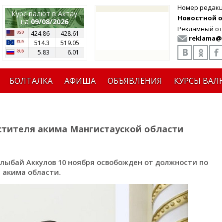
Номер редак
Курс валют в Актау
Новостной от
на
09/08/2026
Рекламный от
424.86
428.61
reklama@
514.3
519.05
5.83
6.01
БОЛТАЛКА
АФИША
ОБЪЯВЛЕНИЯ
КУРСЫ ВАЛ
стителя акима Мангистауской области
лыбай Аккулов 10 ноября освобожден от должности по
 акима области.