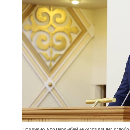
Отмечено, что Нурлыбай Аккулов решил освобо