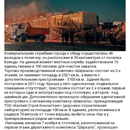
Коммунальными службами города к обеду осуществлены 46
выездов к полигону, он расположен в 30 километрах от поселка
Баянды. На данный момент местные службы задействовали 15
единиц техники и 100 человек для очистки завалов.
Торгово-производственный комплекс «Шеркала» состоит из 2-х
этажей, он занимает площадь в 2521 кв.м., а вместе с
дополнительными пристройками - 3700 кв.м.. Здание было
построено в 2011 году. Крыша у него односкатная, подвальное
помещение отсутствует, пристройка состоит из 2-х этажей, первый
из которых сдан в эксплуатацию под столовую, а второй - под
швейный цех. Дополнительно произошло обрушение одноэтажной
пристройки к 2-хэтажному комплексу «Шеркала», принадлежащей
ТОО «Каспий Строй Консалтинг» (дорожно-строительная
лаборатория) на площади 100 кв.м. В зданиях, расположенных в
радиусе 70 метров от точки взрыва, выбиты окна. Как и у
припаркованных рядом автомашин.
Напомним, вечером 7 ноября в столовой, расположенной на
первом этаже двухэтажного комплекса "Шеркала", произошел