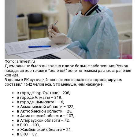
Фото: armvest.ru
Днем раньше было выявлено вдвое больше заболевших. Регион
находится все также в "зеленой" зоне по темпам распространения
ковида.
В целом в РК суточный показатель заражения коронавирусом
составил 1642 человека. Это меньше, чем накануне.
в городе Нур-Султане – 238,
в городе Алматы – 318,
в городе Шымкенте – 16,
в Акмолинской области – 122,
в Актюбинской области – 25,
в Алматинской области – 107,
в Атырауской области – 42,
в ВКО – 103,
в Жамбылской области – 21,
в ЗКО – 37,