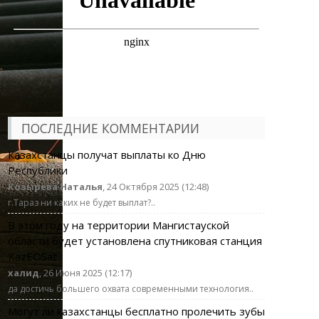
ПОСЛЕДНИЕ КОММЕНТАРИИ
Казахстанцы получат выплаты ко Дню
Республики
Козырева Наталья
, 24 Октября 2025 (12:48)
г.Тараз ни каких не будет выплат?..
В этом году на территории Мангистауской
области будет установлена спутниковая станция
KazEOSat
халид
, 26 Июня 2025 (12:17)
да достичь большего охвата современными технология..
Могут ли казахстанцы бесплатно пролечить зубы