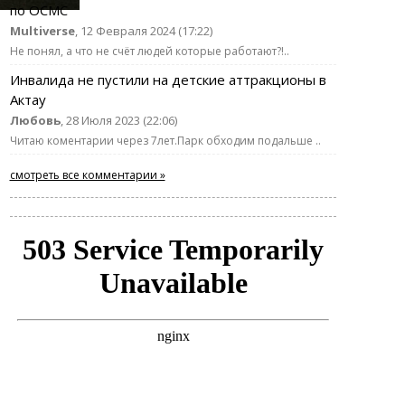
по ОСМС
Multiverse
, 12 Февраля 2024 (17:22)
Не понял, а что не счёт людей которые работают?!..
Инвалида не пустили на детские аттракционы в
Актау
Любовь
, 28 Июля 2023 (22:06)
Читаю коментарии через 7лет.Парк обходим подальше ..
смотреть все комментарии »