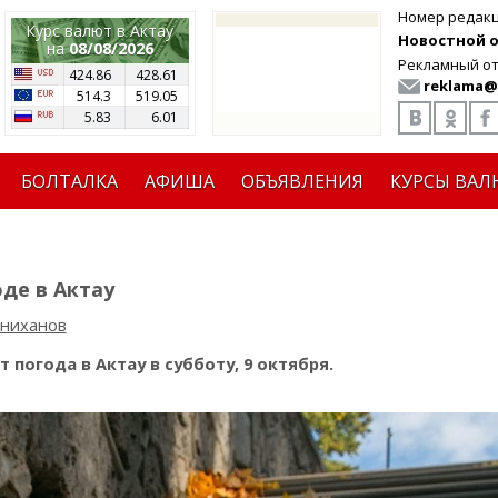
Номер редак
Курс валют в Актау
Новостной от
на
08/08/2026
Рекламный от
424.86
428.61
reklama@
514.3
519.05
5.83
6.01
БОЛТАЛКА
АФИША
ОБЪЯВЛЕНИЯ
КУРСЫ ВАЛ
оде в Актау
иниханов
 погода в Актау в субботу, 9 октября.