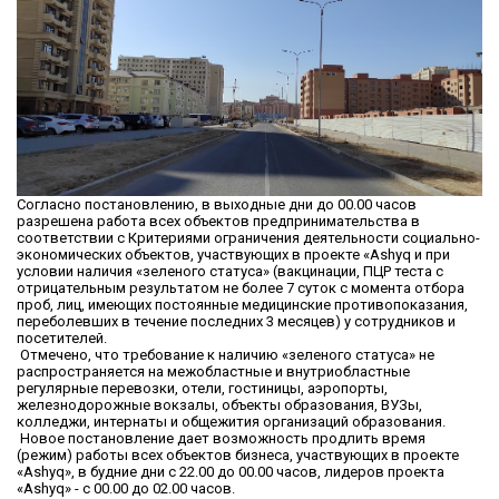
Согласно постановлению, в выходные дни до 00.00 часов
разрешена работа всех объектов предпринимательства в
соответствии с Критериями ограничения деятельности социально-
экономических объектов, участвующих в проекте «Ashyq и при
условии наличия «зеленого статуса» (вакцинации, ПЦР теста с
отрицательным результатом не более 7 суток с момента отбора
проб, лиц, имеющих постоянные медицинские противопоказания,
переболевших в течение последних 3 месяцев) у сотрудников и
посетителей.
Отмечено, что требование к наличию «зеленого статуса» не
распространяется на межобластные и внутриобластные
регулярные перевозки, отели, гостиницы, аэропорты,
железнодорожные вокзалы, объекты образования, ВУЗы,
колледжи, интернаты и общежития организаций образования.
Новое постановление дает возможность продлить время
(режим) работы всех объектов бизнеса, участвующих в проекте
«Ashyq», в будние дни с 22.00 до 00.00 часов, лидеров проекта
«Ashyq» - с 00.00 до 02.00 часов.