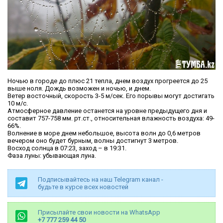
Ночью в городе до плюс 21 тепла, днем воздух прогреется до 25
выше ноля. Дождь возможен и ночью, и днем.
Ветер восточный, скорость 3-5 м/сек. Его порывы могут достигать
10 м/с.
Атмосферное давление останется на уровне предыдущего дня и
составит 757-758 мм. рт.ст., относительная влажность воздуха: 49-
66%.
Волнение в море днем небольшое, высота волн до 0,6 метров
вечером оно будет бурным, волны достигнут 3 метров.
Восход солнца в 07:23, заход – в 19:31.
Фаза луны: убывающая луна.
Подписывайтесь на наш Telegram канал -
будьте в курсе всех новостей
Присылайте свои новости на WhatsApp
+7 777 259 44 50