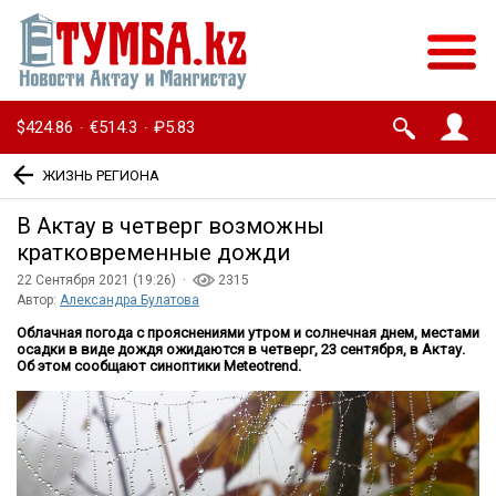
$424.86
€514.3
₽5.83
·
·
ЖИЗНЬ РЕГИОНА
В Актау в четверг возможны
кратковременные дожди
22 Сентября 2021 (19:26) ·
2315
Автор:
Александра Булатова
Облачная погода с прояснениями утром и солнечная днем, местами
осадки в виде дождя ожидаются в четверг, 23 сентября, в Актау.
Об этом сообщают синоптики
Meteotrend
.