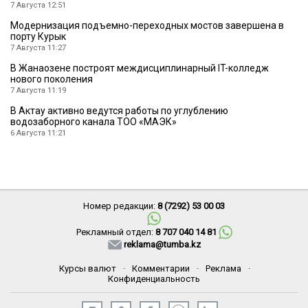
7 Августа 12:51
Модернизация подъемно-переходных мостов завершена в
порту Курык
7 Августа 11:27
В Жанаозене построят междисциплинарный IT-колледж
нового поколения
7 Августа 11:19
В Актау активно ведутся работы по углублению
водозаборного канала ТОО «МАЭК»
6 Августа 11:21
Номер редакции:
8 (7292) 53 00 03
Рекламный отдел:
8 707 040 14 81
reklama@tumba.kz
Курсы валют
·
Комментарии
·
Реклама
·
Конфиденциальность