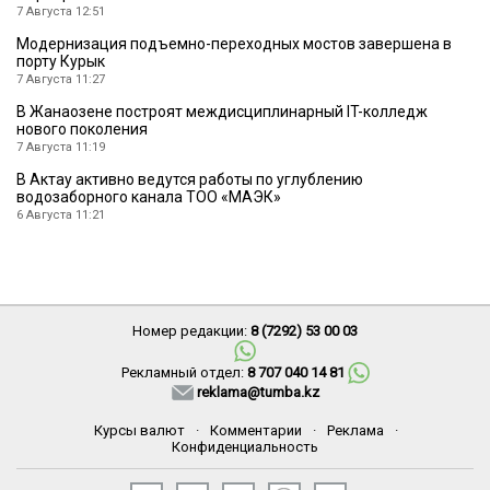
7 Августа 12:51
Модернизация подъемно-переходных мостов завершена в
порту Курык
7 Августа 11:27
В Жанаозене построят междисциплинарный IT-колледж
нового поколения
7 Августа 11:19
В Актау активно ведутся работы по углублению
водозаборного канала ТОО «МАЭК»
6 Августа 11:21
Номер редакции:
8 (7292) 53 00 03
Рекламный отдел:
8 707 040 14 81
reklama@tumba.kz
Курсы валют
·
Комментарии
·
Реклама
·
Конфиденциальность