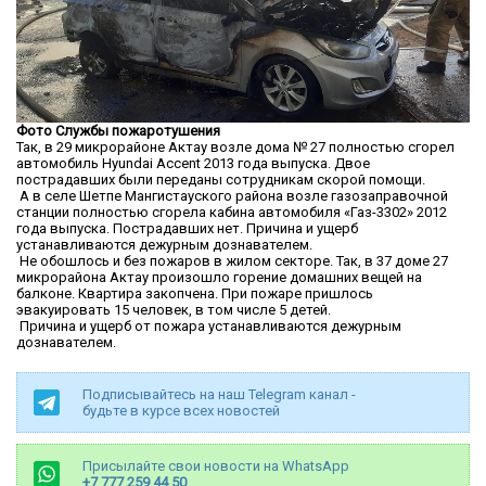
Фото Службы пожаротушения
Так, в 29 микрорайоне Актау возле дома № 27 полностью сгорел
автомобиль Hyundai Accent 2013 года выпуска. Двое
пострадавших были переданы сотрудникам скорой помощи.
А в селе Шетпе Мангистауского района возле газозаправочной
станции полностью сгорела кабина автомобиля «Газ-3302» 2012
года выпуска. Пострадавших нет. Причина и ущерб
устанавливаются дежурным дознавателем.
Не обошлось и без пожаров в жилом секторе. Так, в 37 доме 27
микрорайона Актау произошло горение домашних вещей на
балконе. Квартира закопчена. При пожаре пришлось
эвакуировать 15 человек, в том числе 5 детей.
Причина и ущерб от пожара устанавливаются дежурным
дознавателем.
Подписывайтесь на наш Telegram канал -
будьте в курсе всех новостей
Присылайте свои новости на WhatsApp
+7 777 259 44 50