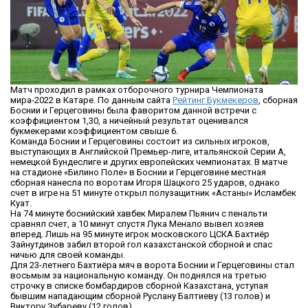
Матч проходил в рамках отборочного турнира Чемпионата
мира-2022 в Катаре. По данным сайта
Рейтинг Букмекеров
, сборная
Боснии и Герцеговины была фаворитом данной встречи с
коэффициентом 1,30, а ничейный результат оценивался
букмекерами коэффициентом свыше 6.
Команда Боснии и Герцеговины состоит из сильных игроков,
выступающих в Английской Премьер-лиге, итальянской Серии А,
немецкой Бундеслиге и других европейских чемпионатах. В матче
на стадионе «Билино Поле» в Боснии и Герцеговине местная
сборная нанесла по воротам Игоря Шацкого 25 ударов, однако
счет в игре на 51 минуте открыл полузащитник «Астаны» Исламбек
Куат.
На 74 минуте боснийский хавбек Миралем Пьянич с пенальти
сравнял счет, а 10 минут спустя Лука Менало вывел хозяев
вперед. Лишь на 95 минуте игрок московского ЦСКА Бахтиёр
Зайнутдинов забил второй гол казахстанской сборной и спас
ничью для своей команды.
Для 23-летнего Бахтиёра мяч в ворота Боснии и Герцеговины стал
восьмым за национальную команду. Он поднялся на третью
строчку в списке бомбардиров сборной Казахстана, уступая
бывшим нападающим сборной Руслану Балтиеву (13 голов) и
Виктору Зубареву (12 голов).