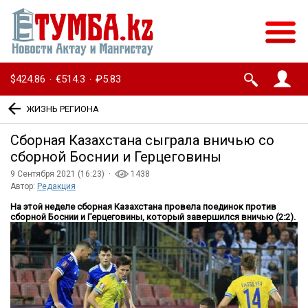
$424.86
€514.3
₽5.83
·
·
ЖИЗНЬ РЕГИОНА
Сборная Казахстана сыграла вничью со
сборной Боснии и Герцеговины
9 Сентября 2021 (16:23) ·
1438
Автор:
Редакция
На этой неделе сборная Казахстана провела поединок против
сборной Боснии и Герцеговины, который завершился вничью (2:2).