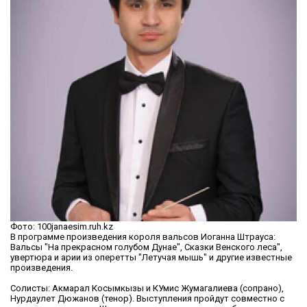
Фото: 100janaesim.ruh.kz
В программе произведения короля вальсов Иоганна Штрауса:
Вальсы "На прекрасном голубом Дунае", Сказки Венского леса",
увертюра и арии из оперетты "Летучая мышь" и другие известные
произведения.
Солисты: Акмарал Косымкызы и КУмис Жумагалиева (сопрано),
Нурдаулет Дюжанов (тенор). Выступления пройдут совместно с