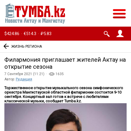
$424.86
€514.3
₽5.83
·
·
ЖИЗНЬ РЕГИОНА
Филармония приглашает жителей Актау на
открытие сезона
7 Сентября 2021 (11:21) ·
1635
Автор:
Редакция
Торжественное открытие музыкального сезона симфонического
оркестра Мангистауской областной филармонии состоится 9-10
сентября. Концертный зал готов к встрече с любителями
классической музыки, сообщает Tumba.kz.