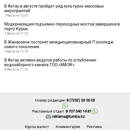
В Актау в августе пройдет ряд культурно-массовых
мероприятий
7 Августа 12:51
Модернизация подъемно-переходных мостов завершена в
порту Курык
7 Августа 11:27
В Жанаозене построят междисциплинарный IT-колледж
нового поколения
7 Августа 11:19
В Актау активно ведутся работы по углублению
водозаборного канала ТОО «МАЭК»
6 Августа 11:21
Номер редакции:
8 (7292) 53 00 03
Рекламный отдел:
8 707 040 14 81
reklama@tumba.kz
Курсы валют
·
Комментарии
·
Реклама
·