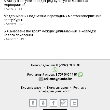
В Актау в августе пройдет ряд культурно-массовых
мероприятий
7 Августа 12:51
Модернизация подъемно-переходных мостов завершена в
порту Курык
7 Августа 11:27
В Жанаозене построят междисциплинарный IT-колледж
нового поколения
7 Августа 11:19
Номер редакции:
8 (7292) 53 00 03
Рекламный отдел:
8 707 040 14 81
reklama@tumba.kz
Курсы валют
·
Комментарии
·
Реклама
·
Конфиденциальность