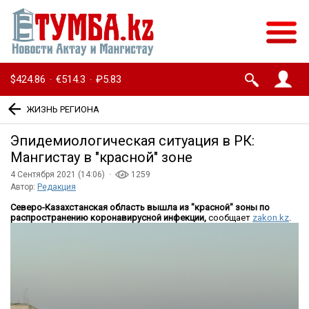
$424.86
€514.3
₽5.83
·
·
ЖИЗНЬ РЕГИОНА
Эпидемиологическая ситуация в РК:
Мангистау в ″красной″ зоне
4 Сентября 2021 (14:06) ·
1259
Автор:
Редакция
Северо-Казахстанская область вышла из "красной" зоны по
распространению коронавирусной инфекции
,
сообщает
zakon.kz
.