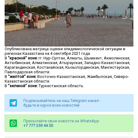
Опубликована матрица оценки эпидемиологической ситуации в
регионах Казахстана на 4 сентября 2021 года.
В
"красной" зоне:
гг. Нур-Султан, Алматы, Шымкент, Акмолинская,
Актюбинская, Алматинская, Атырауская, Западно-Казахстанская,
Карагандинская, Костанайская, Кызылординская, Мангистауская,
Павлодарская области.
В
"желтой" зоне:
Восточно-Казахстанская, Жамбылская, Северо-
Казахстанская области.
В
"зеленой" зоне:
Туркестанская область.
Подписывайтесь на наш Telegram канал -
будьте в курсе всех новостей
Присылайте свои новости на WhatsApp
+7 777 259 44 50