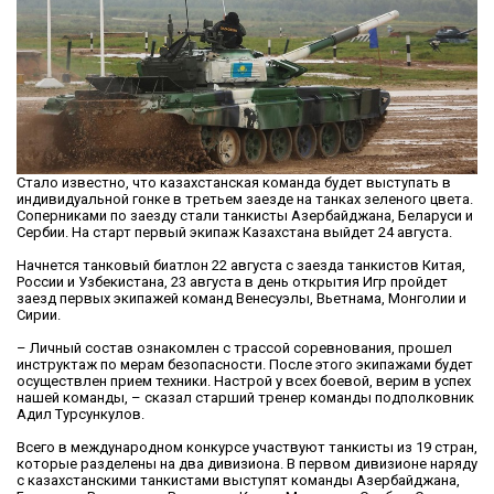
Стало известно, что казахстанская команда будет выступать в
индивидуальной гонке в третьем заезде на танках зеленого цвета.
Соперниками по заезду стали танкисты Азербайджана, Беларуси и
Сербии. На старт первый экипаж Казахстана выйдет 24 августа.
Начнется танковый биатлон 22 августа с заезда танкистов Китая,
России и Узбекистана, 23 августа в день открытия Игр пройдет
заезд первых экипажей команд Венесуэлы, Вьетнама, Монголии и
Сирии.
– Личный состав ознакомлен с трассой соревнования, прошел
инструктаж по мерам безопасности. После этого экипажами будет
осуществлен прием техники. Настрой у всех боевой, верим в успех
нашей команды, – сказал старший тренер команды подполковник
Адил Турсункулов.
Всего в международном конкурсе участвуют танкисты из 19 стран,
которые разделены на два дивизиона. В первом дивизионе наряду
с казахстанскими танкистами выступят команды Азербайджана,