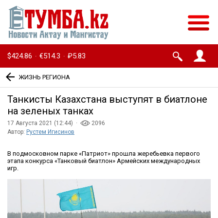
$424.86
€514.3
₽5.83
·
·
ЖИЗНЬ РЕГИОНА
Танкисты Казахстана выступят в биатлоне
на зеленых танках
17 Августа 2021 (12:44) ·
2096
Автор:
Рустем Игисинов
В подмосковном парке «Патриот» прошла жеребьевка первого
этапа конкурса «Танковый биатлон» Армейских международных
игр.