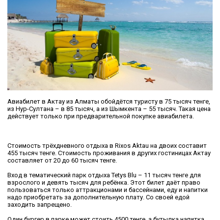
Авиабилет в Актау из Алматы обойдётся туристу в 75 тысяч тенге,
из Нур-Султана – в 85 тысяч, а из Шымкента – 55 тысяч. Такая цена
действует только при предварительной покупке авиабилета.
Стоимость трёхдневного отдыха в Rixos Aktau на двоих составит
455 тысяч тенге. Стоимость проживания в других гостиницах Актау
составляет от 20 до 60 тысяч тенге.
Вход в тематический парк отдыха Tetys Blu – 11 тысяч тенге для
взрослого и девять тысяч для ребёнка. Этот билет даёт право
пользоваться только аттракционами и бассейнами, еду и напитки
надо приобретать за дополнительную плату. Со своей едой
заходить запрещено.
Один бургер в парке может стоить 4500 тенге, а бутылка напитка