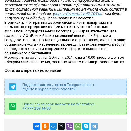
вопросы, то добро пожаловать к нам. С информацией можно
ознакомится на официальной странице Департамента Комитета
труда, социальной защиты и миграции по Мангистауской области в
социальной сети facebook (
https://fb.me/e/1vqSL7OTM
), там будет
запущен прямой эфир,
- рассказали в ведомстве.
В рамках дня открытых дверей специалисты департамента
совместно с представителями мангистауских областных
филиалов Государственной корпорации «Правительство для
граждан», АО «Единый накопительный пенсионный фонд» и
Государственного фонда социального страхования, оказывающих
социальные услуги населению, проведут разъяснительную работу
по предоставлению информации в сфере пенсионного и
социального обеспечения.
Мероприятие состоится 29 июня 2021 года в 10.00 часов в Центре
обслуживания населения, расположенном в 3 микрорайоне Актау.
Фото: из открытых источников
Подписывайтесь на наш Telegram канал -
будьте в курсе всех новостей
Присылайте свои новости на WhatsApp
+7 777 259 44 50