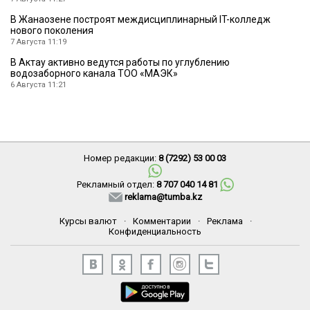
В Жанаозене построят междисциплинарный IT-колледж
нового поколения
7 Августа 11:19
В Актау активно ведутся работы по углублению
водозаборного канала ТОО «МАЭК»
6 Августа 11:21
Номер редакции:
8 (7292) 53 00 03
Рекламный отдел:
8 707 040 14 81
reklama@tumba.kz
Курсы валют
·
Комментарии
·
Реклама
·
Конфиденциальность