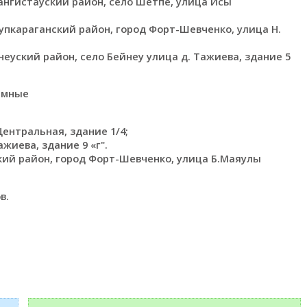
нгистауский район, село Шетпе, улица Исы
упкараганский район, город Форт-Шевченко, улица Н.
еуский район, село Бейнеу улица д. Тажиева, здание 5
емные
ентральная, здание 1/4;
жиева, здание 9 «г".
кий район, город Форт-Шевченко, улица Б.Маяулы
в.