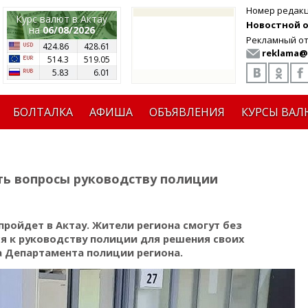
Номер редак
Курс валют в Актау
Новостной от
на
06/08/2026
Рекламный от
424.86
428.61
reklama@
514.3
519.05
5.83
6.01
БОЛТАЛКА
АФИША
ОБЪЯВЛЕНИЯ
КУРСЫ ВАЛ
ть вопросы руководству полиции
пройдет в Актау. Жители региона смогут без
я к руководству полиции для решения своих
а Департамента полиции региона.