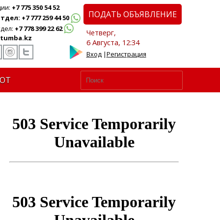
ции:
+7 775 350 54 52
ПОДАТЬ ОБЪЯВЛЕНИЕ
дел: +7 777 259 44 50
дел:
+7 778 399 22 62
Четверг,
tumba.kz
6 Августа, 12:34
Вход
|
Регистрация
ЮТ