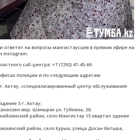
и ответят на вопросы мангистаусцев в прямом эфире на
 Instagram.
астного саll-центра:
+7 (7292) 47-45-69
.
-офисах полиции и по следующим адресам:
г. Актау, «специализированный центр обслуживания
дание 5 г. Актау;
анаозен мкр. Шанырак ул. Губкина, 20;
айлинский район, село Мангистау 15 квартал здание
акиянский район, село Курык, улица Досан батыра,