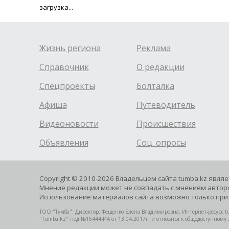
загрузка...
Жизнь региона
Реклама
Справочник
О редакции
Спецпроекты
Болталка
Афиша
Путеводитель
Видеоновости
Происшествия
Объявления
Соц. опросы
Copyright © 2010-2026 Владельцем сайта tumba.kz явля
Мнение редакции может не совпадать с мнением авторо
Использование материалов сайта возможно только при 
ТОО "Тумба". Директор: Фещенко Елена Владимировна, Интернет-ресурс tu
"Tumba.kz" под №16444-ИА от 13.04.2017г. и относятся к общедоступному