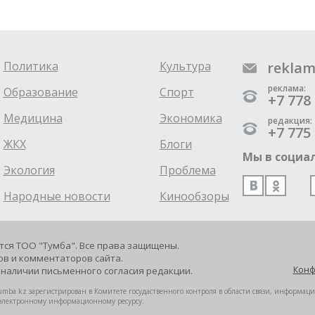
Политика
Культура
reklam
реклама:
Образование
Спорт
+7 778 
Медицина
Экономика
редакция:
+7 775 
ЖКХ
Блоги
Мы в социал
Экология
Проблема
Народные новости
Кинообзоры
ется ТОО "Тумба". Все права защищены.
в и комментаторов сайта.
Конф
наличии письменного согласия редакции.
mba.kz зарегистрирован в Комитете госудаственного контроля в области связи, информац
 электронному информационному ресурсу.