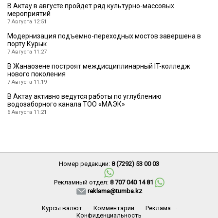
В Актау в августе пройдет ряд культурно-массовых
мероприятий
7 Августа 12:51
Модернизация подъемно-переходных мостов завершена в
порту Курык
7 Августа 11:27
В Жанаозене построят междисциплинарный IT-колледж
нового поколения
7 Августа 11:19
В Актау активно ведутся работы по углублению
водозаборного канала ТОО «МАЭК»
6 Августа 11:21
Номер редакции:
8 (7292) 53 00 03
Рекламный отдел:
8 707 040 14 81
reklama@tumba.kz
Курсы валют
·
Комментарии
·
Реклама
·
Конфиденциальность