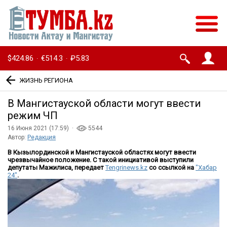
$424.86
€514.3
₽5.83
·
·
ЖИЗНЬ РЕГИОНА
В Мангистауской области могут ввести
режим ЧП
16 Июня 2021 (17:59) ·
5544
Автор:
Редакция
В Кызылординской и Мангистауской областях могут ввести
чрезвычайное положение. С такой инициативой выступили
депутаты Мажилиса, передает
Tengrinews.kz
со ссылкой на
"Хабар
24"
.