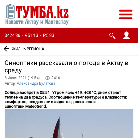
$424.86
€514.3
₽5.83
·
·
ЖИЗНЬ РЕГИОНА
Синоптики рассказали о погоде в Актау в
среду
8 Июня 2021 (19:54) ·
2416
Автор:
Александра Булатова
Солнце взойдет в 05:54. Утром ясно +19...+23 °C, днем станет
теплее на два градуса. Соотношение температуры и влажности:
комфортно; осадков не ожидается, рассказали
синоптики
Meteotrend
.