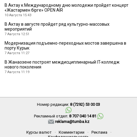
В Актау к Международному дню молодежи пройдет концерт
«Жастармен бірге» OPEN AIR
10 Августа 15:43
В Актау в августе пройдет ряд культурно-массовых
мероприятий
7 Августа 12:51
Модернизация подъемно-переходных мостов завершена в
порту Курык
7 Августа 11:27
В Жанаозене построят междисциплинарный IT-колледж
нового поколения
7 Августа 11:19
Номер редакции:
8 (7292) 53 00 03
Рекламный отдел:
8 707 040 14 81
reklama@tumba.kz
Курсы валют
·
Комментарии
·
Реклама
·
Конфиденциальность