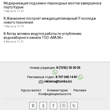
Модернизация подъемно-переходных мостов завершена в
порту Курык
7 Августа 11:27
В Жанаозене построят междисциплинарный IT-колледж
нового поколения
7 Августа 11:19
В Актау активно ведутся работы по углублению
водозаборного канала ТОО «МАЭК»
6 Августа 11:21
Номер редакции:
8 (7292) 53 00 03
Рекламный отдел:
8 707 040 14 81
reklama@tumba.kz
Курсы валют
·
Комментарии
·
Реклама
·
Конфиденциальность