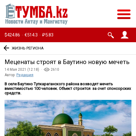
$424.86
€514.3
₽5.83
·
·
ЖИЗНЬ РЕГИОНА
Меценаты строят в Баутино новую мечеть
14 Мая 2021 (12:18) ·
2610
Автор:
Редакция
В селе Баутино Тупкараганского района возводят мечеть
вместимостью 100 человек. Объект строится за счет спонсорских
средств.