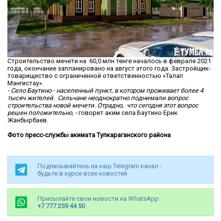
Строительство мечети на 60,0 млн тенге началось в феврале 2021
года, окончание запланировано на август этого года. Застройщик-
товарищество с ограниченной ответственностью «Талап
Мангистау».
- Село Баутино - населенный пункт, в котором проживает более 4
тысяч жителей. Сельчане неоднократно поднимали вопрос
строительства новой мечети. Отрадно, что сегодня этот вопрос
решен положительно, -
говорит аким села Баутино Ерик
Жанбырбаев.
Фото пресс-службы акимата Тупкараганского района
Подписывайтесь на наш Telegram канал -
будьте в курсе всех новостей
Присылайте свои новости на WhatsApp
+7 777 259 44 50